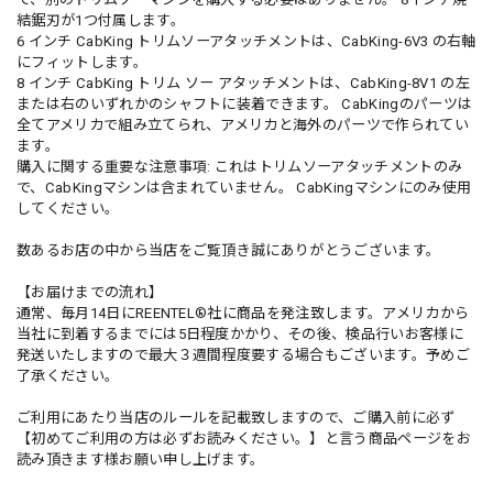
結鋸刃が1つ付属します。
6 インチ CabKing トリムソーアタッチメントは、CabKing-6V3 の右軸
にフィットします。
8 インチ CabKing トリム ソー アタッチメントは、CabKing-8V1 の左
または右のいずれかのシャフトに装着できます。 CabKingのパーツは
全てアメリカで組み立てられ、アメリカと海外のパーツで作られてい
ます。
購入に関する重要な注意事項: これはトリムソーアタッチメントのみ
で、CabKingマシンは含まれていません。 CabKingマシンにのみ使用
してください。
数あるお店の中から当店をご覧頂き誠にありがとうございます。
【お届けまでの流れ】
通常、毎月14日にREENTEL®︎社に商品を発注致します。アメリカから
当社に到着するまでには5日程度かかり、その後、検品行いお客様に
発送いたしますので最大３週間程度要する場合もございます。予めご
了承ください。
ご利用にあたり当店のルールを記載致しますので、ご購入前に必ず
【初めてご利用の方は必ずお読みください。】と言う商品ページをお
読み頂きます様お願い申し上げます。