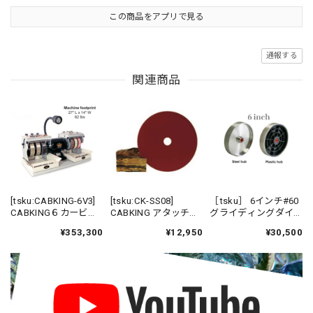
この商品をアプリで見る
通報する
関連商品
[tsku:CABKING-6V3]
[tsku:CK-SS08]
［tsku］ 6インチ#60
CABKING６カービン
CABKING アタッチメ
グライディングダイ
グマシーン
ント専用ダイヤモン
ヤモンドホイール
¥353,300
¥12,950
¥30,500
ドブレード８インチ