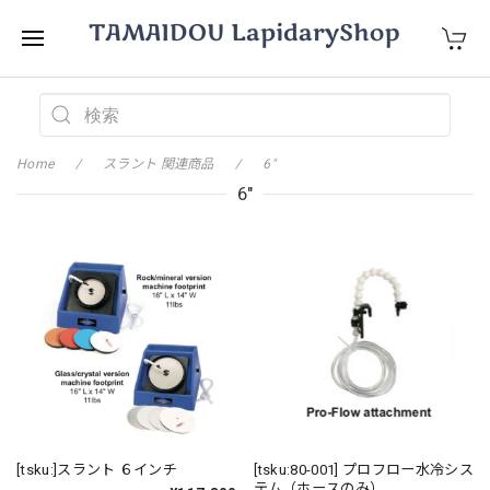
Home
スラント 関連商品
6"
6"
[tsku:]スラント ６インチ
[tsku:80-001] プロフロー水冷シス
テム（ホースのみ）