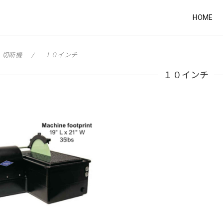
HOME
切断機
１０インチ
１０インチ