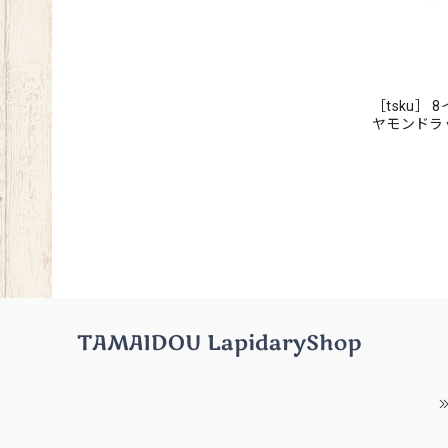
［tsku］ 
ヤモンド