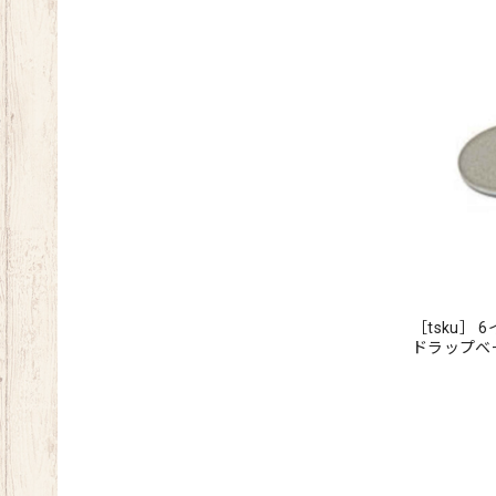
［tsku］
ドラップ