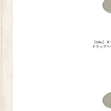
［tsku］
ドラップ