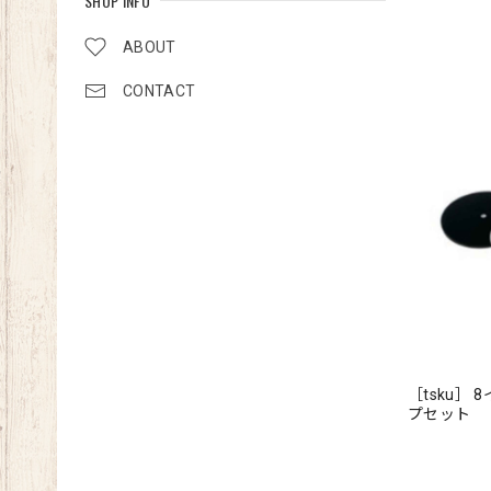
SHOP INFO
ABOUT
CONTACT
［tsku］
プセット