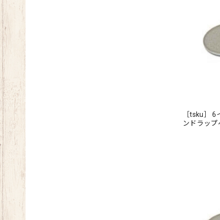
［tsku］
ンドラッ